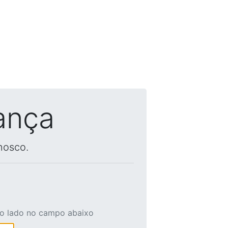
ança
nosco.
ao lado no campo abaixo