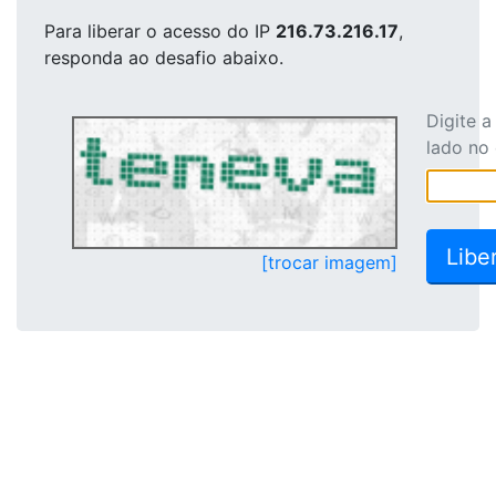
Para liberar o acesso
do IP
216.73.216.17
,
responda ao desafio abaixo.
Digite 
lado no
[trocar imagem]