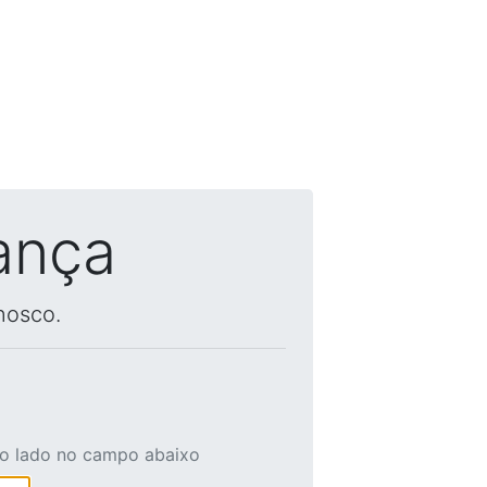
ança
nosco.
ao lado no campo abaixo